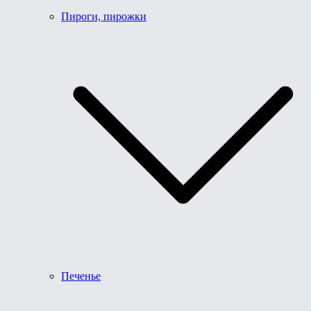
Пироги, пирожки
Печенье