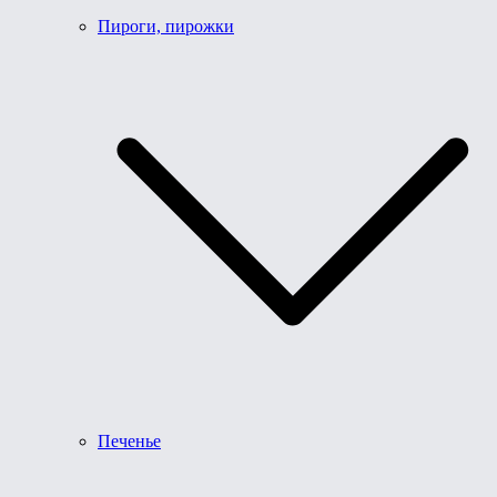
Пироги, пирожки
Печенье