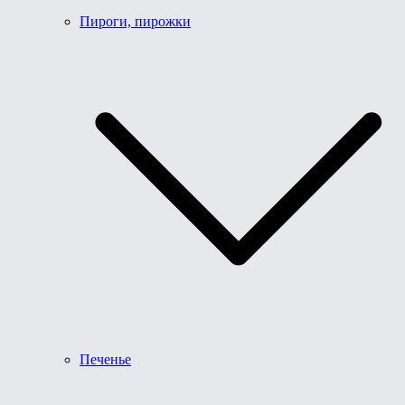
Пироги, пирожки
Печенье