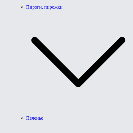
Пироги, пирожки
Печенье