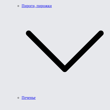
Пироги, пирожки
Печенье