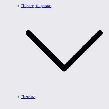
Пироги, пирожки
Печенье