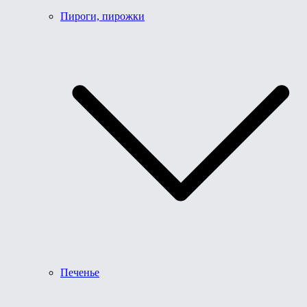
Пироги, пирожки
Печенье