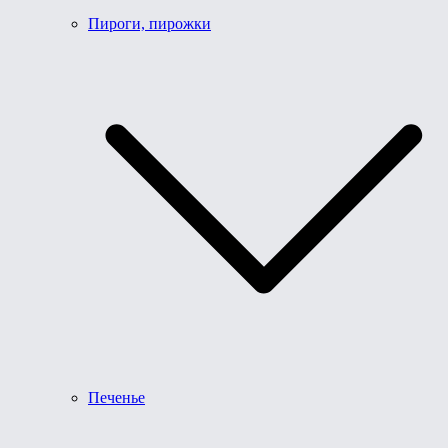
Пироги, пирожки
Печенье