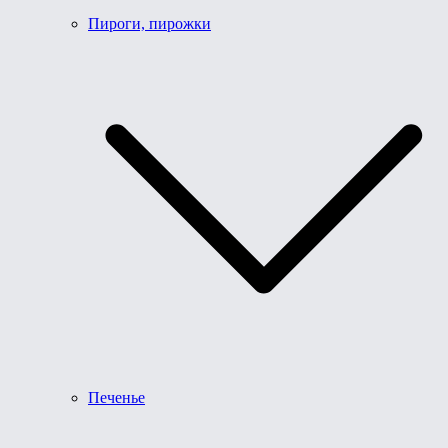
Пироги, пирожки
Печенье