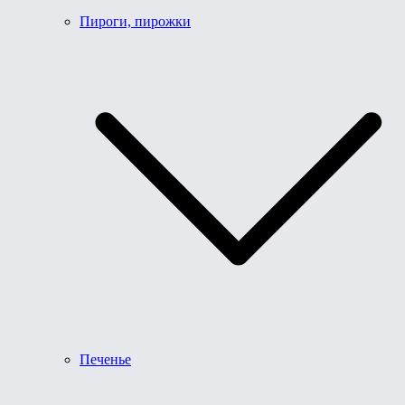
Пироги, пирожки
Печенье