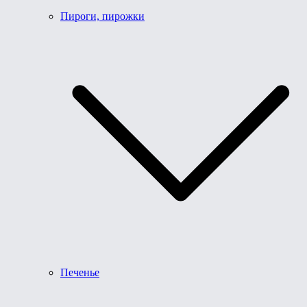
Пироги, пирожки
Печенье