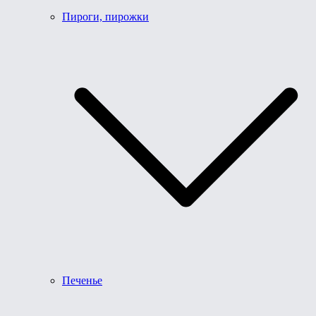
Пироги, пирожки
Печенье