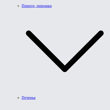
Пироги, пирожки
Печенье