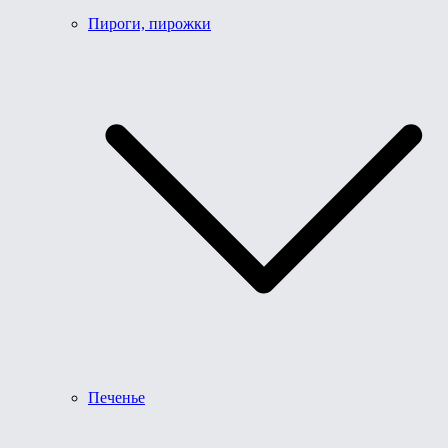
Пироги, пирожки
Печенье