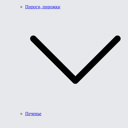
Пироги, пирожки
Печенье