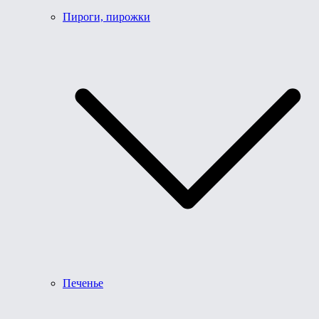
Пироги, пирожки
Печенье