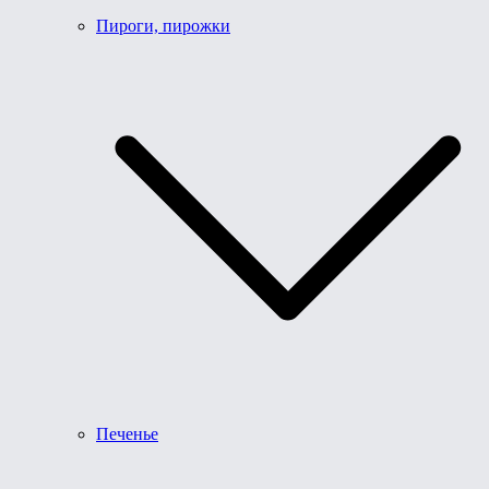
Пироги, пирожки
Печенье