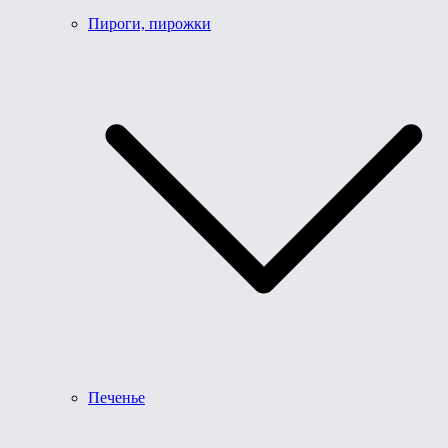
Пироги, пирожки
Печенье