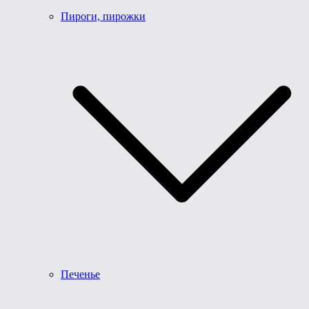
Пироги, пирожки
Печенье