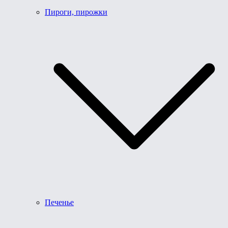
Пироги, пирожки
Печенье