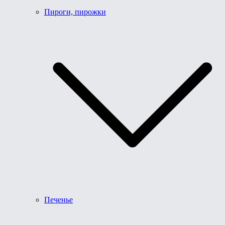
Пироги, пирожки
Печенье