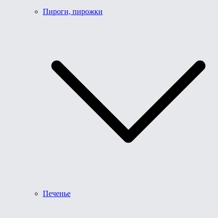
Пироги, пирожки
Печенье