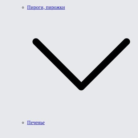
Пироги, пирожки
Печенье