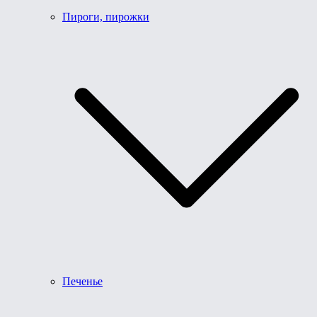
Пироги, пирожки
Печенье