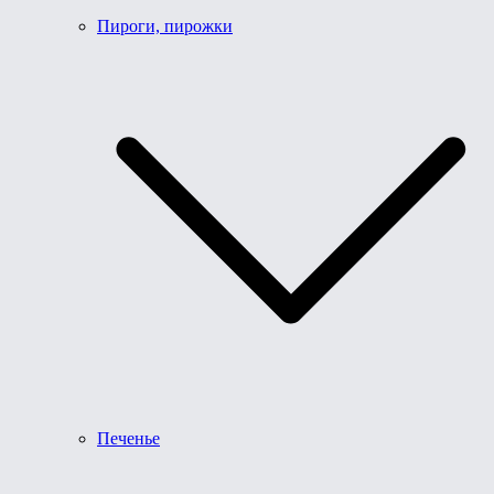
Пироги, пирожки
Печенье