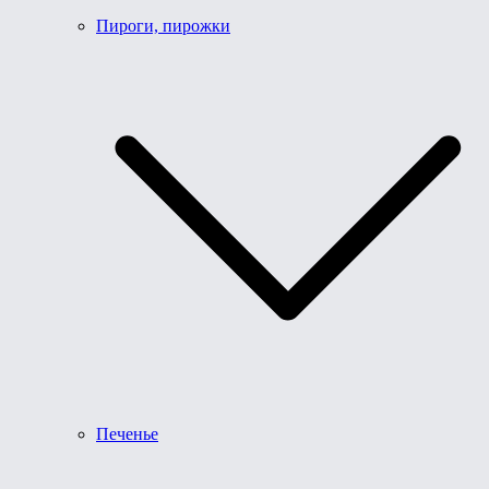
Пироги, пирожки
Печенье