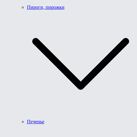
Пироги, пирожки
Печенье