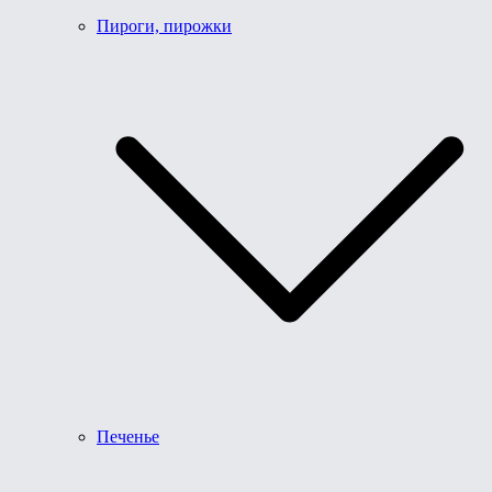
Пироги, пирожки
Печенье