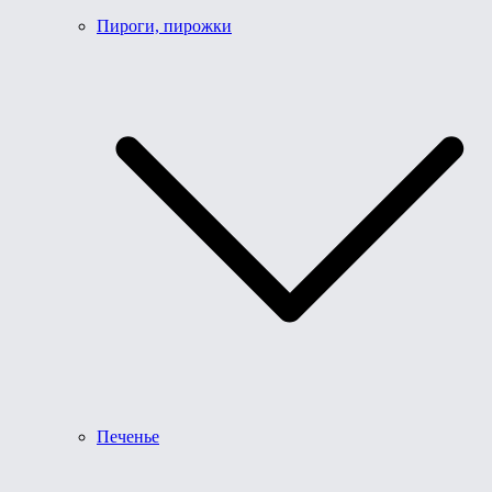
Пироги, пирожки
Печенье