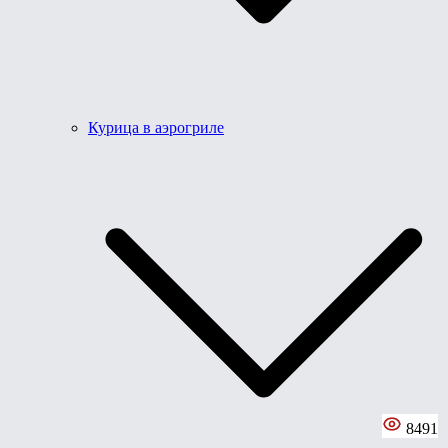
Курица в аэрогриле
8491