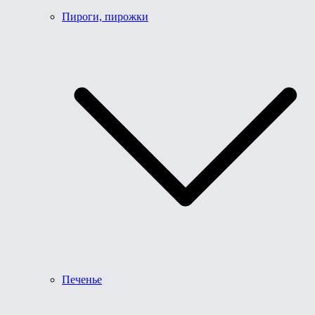
Пироги, пирожки
Печенье