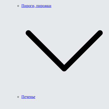
Пироги, пирожки
Печенье