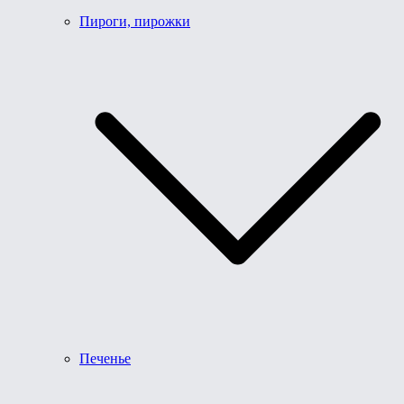
Пироги, пирожки
Печенье