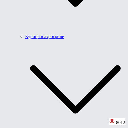
Курица в аэрогриле
8012