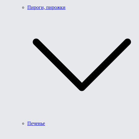
Пироги, пирожки
Печенье