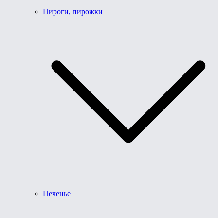
Пироги, пирожки
Печенье