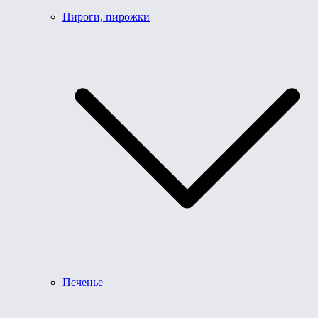
Пироги, пирожки
Печенье