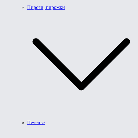
Пироги, пирожки
Печенье