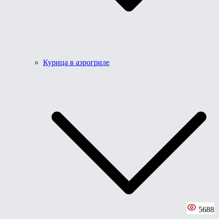
Курица в аэрогриле
5688