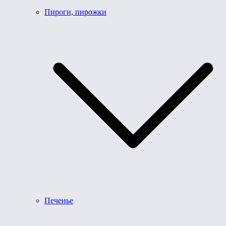
Пироги, пирожки
Печенье