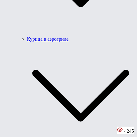
Курица в аэрогриле
4245