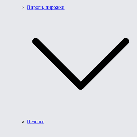
Пироги, пирожки
Печенье