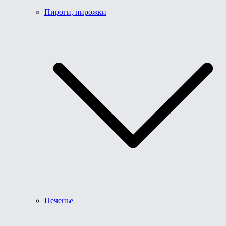
Пироги, пирожки
Печенье