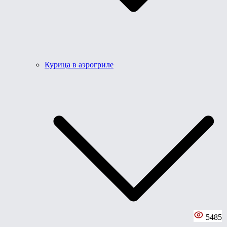
Курица в аэрогриле
5485