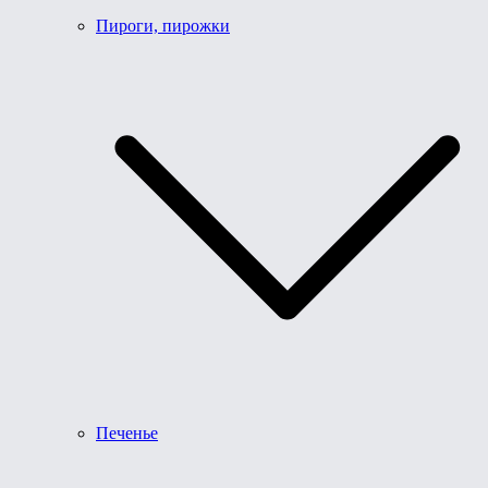
Пироги, пирожки
Печенье