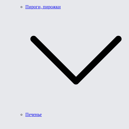
Пироги, пирожки
Печенье