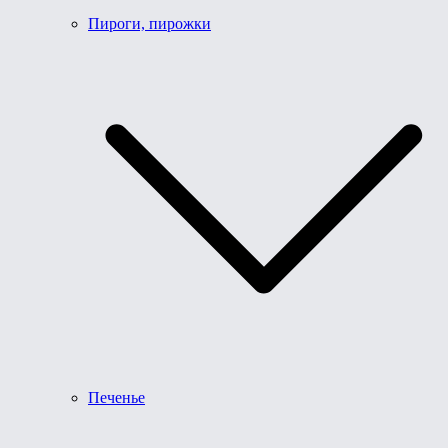
Пироги, пирожки
Печенье