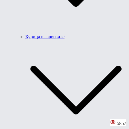
Курица в аэрогриле
5857