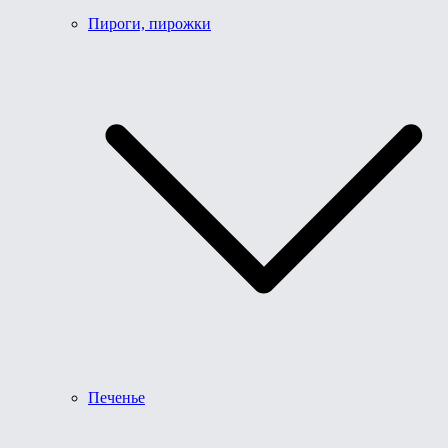
Пироги, пирожки
Печенье