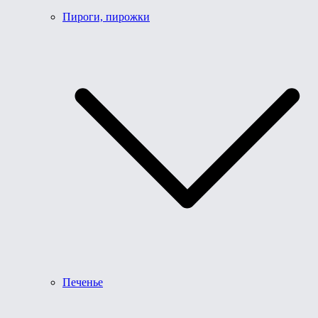
Пироги, пирожки
Печенье