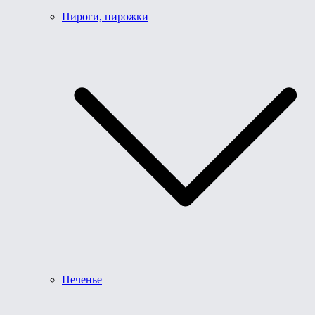
Пироги, пирожки
Печенье