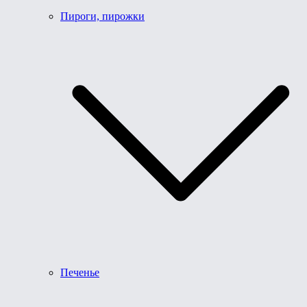
Пироги, пирожки
Печенье