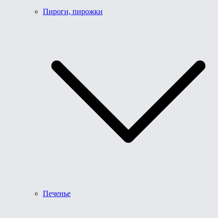
Пироги, пирожки
Печенье