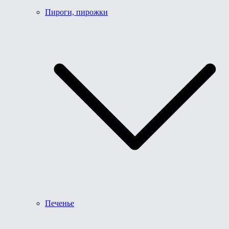
Пироги, пирожки
Печенье