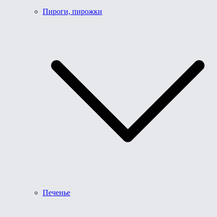
Пироги, пирожки
Печенье