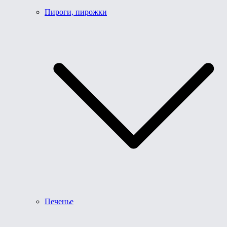
Пироги, пирожки
Печенье